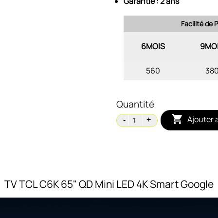
Garantie : 2 ans
Facilité de
6MOIS
9MO
560
38
Quantité

Ajouter 
TV TCL C6K 65" QD Mini LED 4K Smart Google