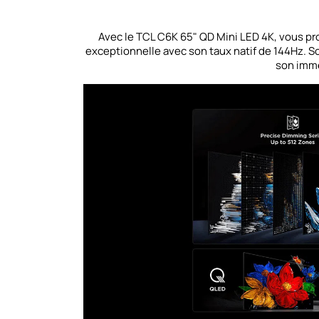
Avec le TCL C6K 65" QD Mini LED 4K, vous pro
exceptionnelle avec son taux natif de 144Hz. S
son imme