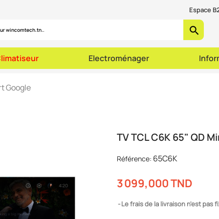
Espace B2
search
limatiseur
Electroménager
Info
rt Google
TV TCL C6K 65" QD Mi
65C6K
Référence:
3 099,000 TND
Le frais de la livraison n'est pas f