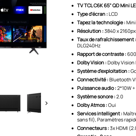
TV TCL C6K 65" QD Mini LE
Type d'écran :
LCD
Tapez la technologie :
Mini
Résolution :
3840 x 2160px
Taux de rafraîchissement 
DLG240Hz
Rapport de contraste :
6000
Dolby Vision :
Dolby Vision 
Système d'exploitation :
Go
Connectivité :
Bluetooth V5
Puissance audio :
2*10W +
Système sonore :
2.0

Dolby Atmos :
Oui
Services intelligent :
Maître
sans fil), Paramètres rapi
Connecteurs :
3x HDMI (2.0