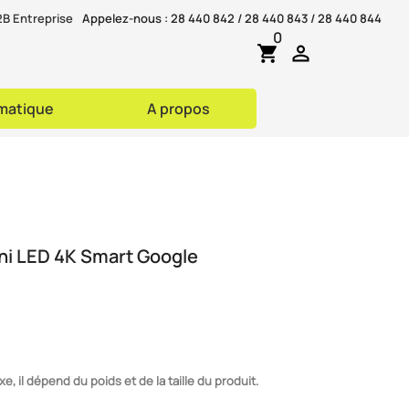
B Entreprise
Appelez-nous :
28 440 842 / 28 440 843 / 28 440 844
0

shopping_cart
rmatique
A propos
ni LED 4K Smart Google
ixe, il dépend du poids et de la taille du produit.