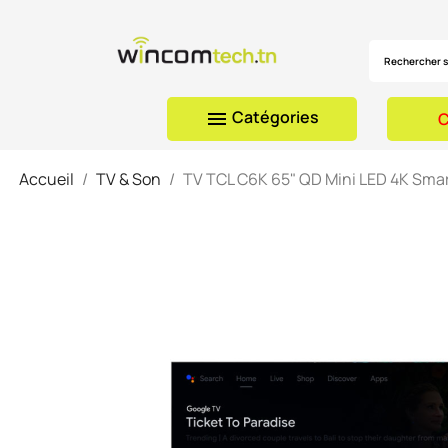
Catégories

C
Accueil
TV & Son
TV TCL C6K 65" QD Mini LED 4K Sma