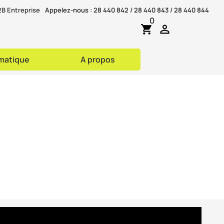
B Entreprise
Appelez-nous :
28 440 842 / 28 440 843 / 28 440 844
0

shopping_cart
rmatique
A propos