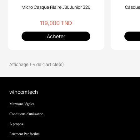
Micro Casque Filaire JBL Junior 320
Casque 
119,000 TND
Acheter
Affichage 1-4 de 4 article(s)
wincomtech
Mentions légales
Conditions d'utilisation
A propos
Paiement Par facilité