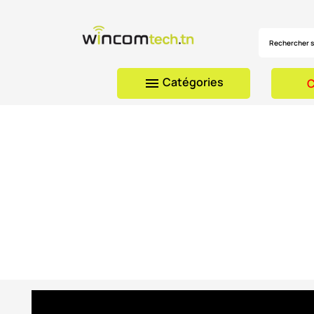
Catégories

C