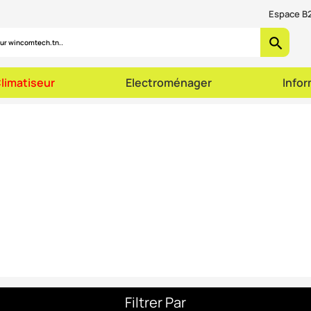
Espace B2
search
limatiseur
Electroménager
Info
Filtrer Par