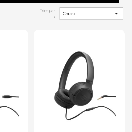
Trier par

Choisir
: