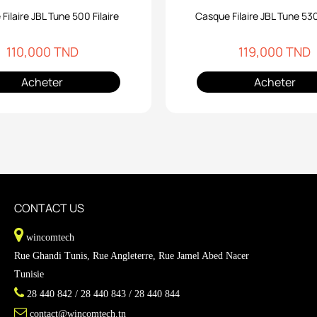
Filaire JBL Tune 500 Filaire
Casque Filaire JBL Tune 530
110,000 TND
119,000 TND
Acheter
Acheter
CONTACT US
wincomtech
Rue Ghandi Tunis, Rue Angleterre, Rue Jamel Abed Nacer
Tunisie
28 440 842 / 28 440 843 / 28 440 844
contact@wincomtech.tn