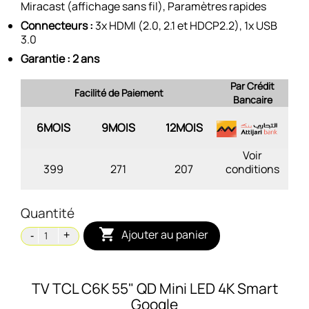
Miracast (affichage sans fil), Paramètres rapides
Connecteurs :
3x HDMI (2.0, 2.1 et HDCP2.2), 1x USB
3.0
Garantie : 2 ans
Par Crédit
Facilité de Paiement
Bancaire
6MOIS
9MOIS
12MOIS
Voir
399
271
207
conditions
Quantité

Ajouter au panier
TV TCL C6K 55" QD Mini LED 4K Smart
Google