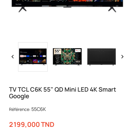


TV TCL C6K 55" QD Mini LED 4K Smart
Google
55C6K
Référence:
2 199,000 TND