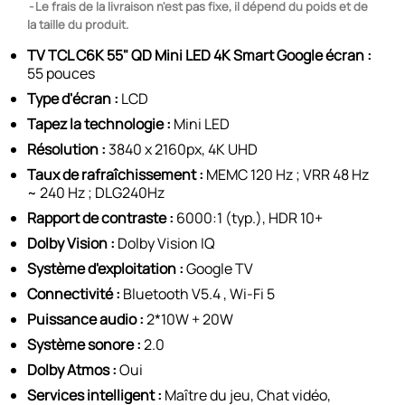
Le frais de la livraison n'est pas fixe, il dépend du poids et de
la taille du produit.
TV TCL C6K 55" QD Mini LED 4K Smart Google écran :
55 pouces
Type d'écran :
LCD
Tapez la technologie :
Mini LED
Résolution :
3840 x 2160px, 4K UHD
Taux de rafraîchissement :
MEMC 120 Hz ; VRR 48 Hz
~ 240 Hz ; DLG240Hz
Rapport de contraste :
6000:1 (typ.), HDR 10+
Dolby Vision :
Dolby Vision IQ
Système d'exploitation :
Google TV
Connectivité :
Bluetooth V5.4 , Wi-Fi 5
Puissance audio :
2*10W + 20W
Système sonore :
2.0
Dolby Atmos :
Oui
Services intelligent :
Maître du jeu, Chat vidéo,