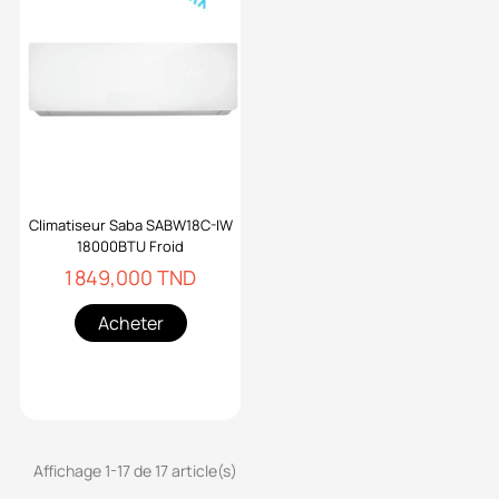
Climatiseur Saba SABW18C-IW
18000BTU Froid
1 849,000 TND
Acheter
Affichage 1-17 de 17 article(s)