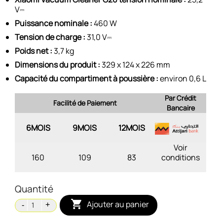
V⎓
Puissance nominale :
460 W
Tension de charge :
31,0 V⎓
Poids net :
3,7 kg
Dimensions du produit :
329 x 124 x 226 mm
Capacité du compartiment à poussière :
environ 0,6 L
Par Crédit
Facilité de Paiement
Bancaire
6MOIS
9MOIS
12MOIS
Voir
160
109
83
conditions
Quantité

Ajouter au panier