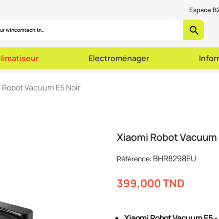
Espace B2
search
limatiseur
Electroménager
Info
 Robot Vacuum E5 Noir
Xiaomi Robot Vacuum 
BHR8298EU
Référence:
399,000 TND
Xiaomi Robot Vacuum E5 - 