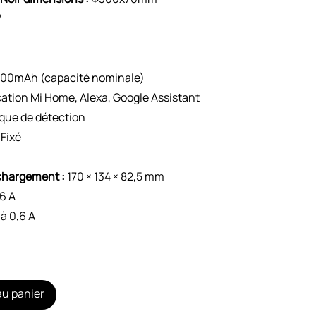
W
00mAh (capacité nominale)
cation Mi Home, Alexa, Google Assistant
que de détection
Fixé
chargement :
170 × 134 × 82,5 mm
,6 A
à 0,6 A
au panier