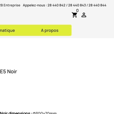
B Entreprise
Appelez-nous :
28 440 842 / 28 440 843 / 28 440 844
0

shopping_cart
rmatique
A propos
E5 Noir
Noir dimensions :
Φ300x70mm