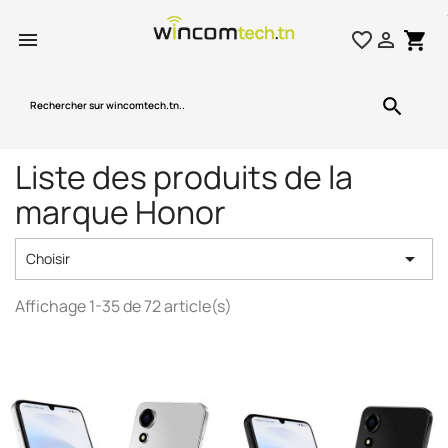

favorite_border

shopping_cart
search
Liste des produits de la
marque Honor

Choisir
Affichage 1-35 de 72 article(s)