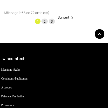
Affichage 1-35 de 72 article(s)

Suivant
1
2
3

wincomtech
Mentions légales
Conditions d'utilisation
A propos
Paiement Par facilité
Promotions