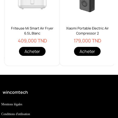
o
Friteuse Mi Smart Air Fryer
Xiaomi Portable Electric Air
6.5L Blanc
Compressor 2
409,000 TND
179,000 TND
Acheter
Acheter
wincomtech
Mentions légales
Conditions d'utilisation