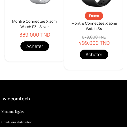
Promo
Montre Connectée Xiaomi
Montre Connectée Xiaomi
Watch S3 - Silver
Watch S4
D
389,000 TND
679,000 TND
499,000 TND
Acheter
Acheter
wincomtech
Mentions légales
Conditions d'utilisation