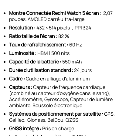
Montre Connectée Redmi Watch 5 écran :
2,07
pouces, AMOLED carré ultra-large
Résolution :
432 × 514 pixels，PPI 324
Ratio taille de l'écran :
82 %
Taux de rafraîchissement :
60 Hz
Luminosité :
HBM 1 500 nits
Capacité de la batterie :
550 mAh
Durée d'utilisation standard :
24 jours
Cadre :
Cadre en alliage d'aluminium
Capteurs :
Capteur de fréquence cardiaque
(combiné au capteur d'oxygène dans le sang),
Accéléromètre, Gyroscope, Capteur de lumière
ambiante, Boussole électronique
Systèmes de positionnement par satellite :
GPS,
Galileo, Glonass, BeiDou, QZSS
GNSS intégré :
Pris en charge