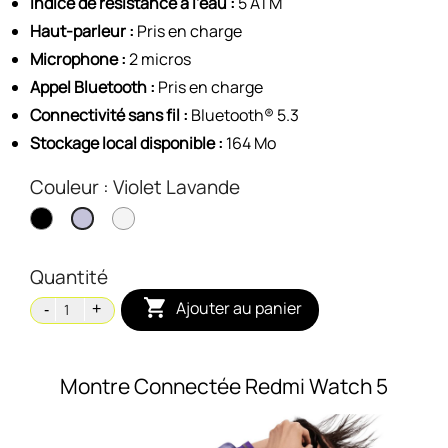
Indice de résistance à l'eau :
5 ATM
Haut-parleur :
Pris en charge
Microphone :
2 micros
Appel Bluetooth :
Pris en charge
Connectivité sans fil :
Bluetooth® 5.3
Stockage local disponible :
164 Mo
Couleur : Violet Lavande
Noir
Silver
Violet
Lavande
Quantité

Ajouter au panier
Montre Connectée Redmi Watch 5