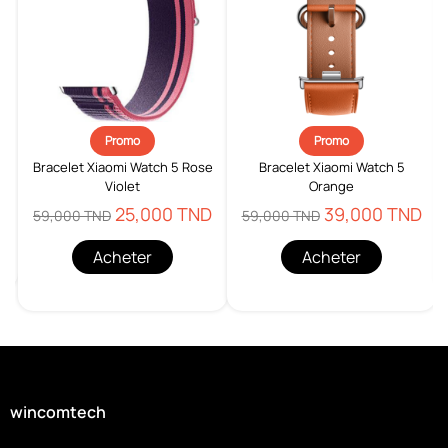
Promo
Promo
c
Bracelet Xiaomi Watch 5 Rose
Bracelet Xiaomi Watch 5
Violet
Orange
D
25,000 TND
39,000 TND
59,000 TND
59,000 TND
Acheter
Acheter
wincomtech