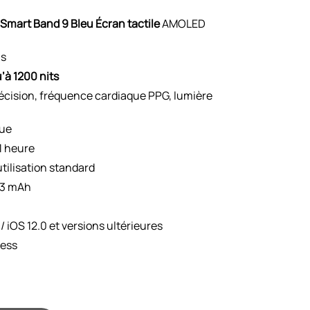
Smart Band 9 Bleu Écran tactile
AMOLED
ls
’à 1200 nits
écision, fréquence cardiaque PPG, lumière
ue
1 heure
utilisation standard
3 mAh
/ iOS 12.0 et versions ultérieures
ness