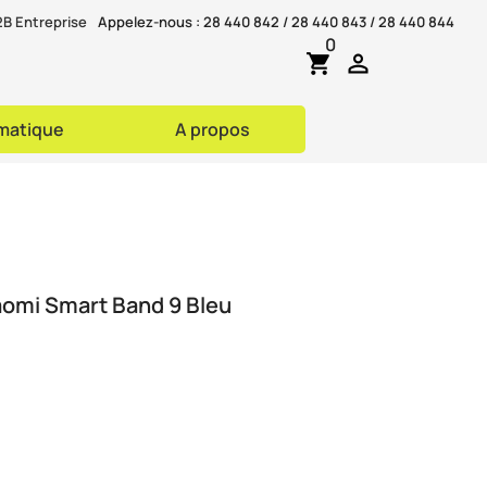
B Entreprise
Appelez-nous :
28 440 842 / 28 440 843 / 28 440 844
0

shopping_cart
rmatique
A propos
aomi Smart Band 9 Bleu