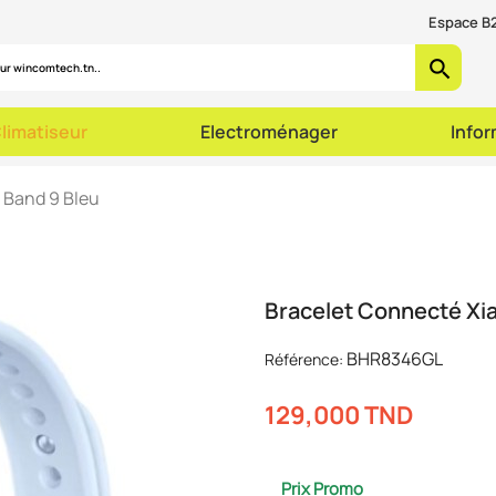
Espace B2
search
limatiseur
Electroménager
Info
 Band 9 Bleu
Bracelet Connecté Xi
BHR8346GL
Référence:
129,000 TND
Prix Promo