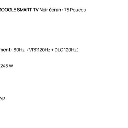
GOOGLE SMART TV Noir écran :
75 Pouces
ment :
60Hz（VRR120Hz + DLG 120Hz）
245 W
yp