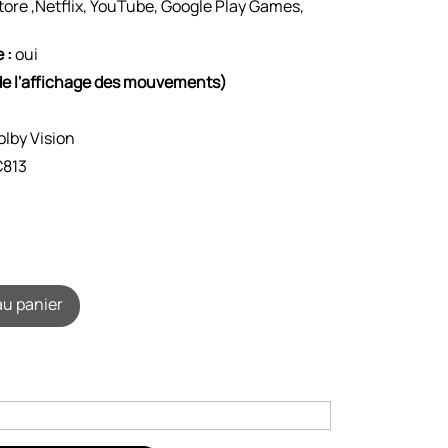
tore ,Netflix, YouTube, Google Play Games,
 :
oui
de l'affichage des mouvements)
S
lby Vision
813
au panier