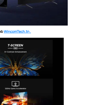
web
WincomTech.tn .