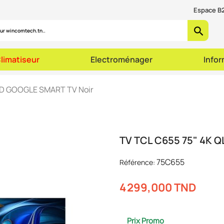
Espace B2
search
limatiseur
Electroménager
Info
ED GOOGLE SMART TV Noir
TV TCL C655 75" 4K 
75C655
Référence:
4 299,000 TND
Prix Promo