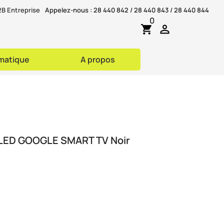
B Entreprise
Appelez-nous :
28 440 842 / 28 440 843 / 28 440 844
0

shopping_cart
rmatique
A propos
QLED GOOGLE SMART TV Noir