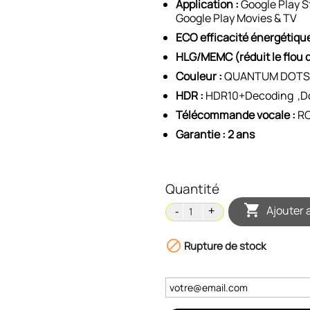
Application :
Google Play S
Google Play Movies & TV
ECO efficacité énergétique
HLG/MEMC (réduit le flou 
Couleur :
QUANTUM DOT
HDR :
HDR10+Decoding ,Do
Télécommande vocale :
RC
Garantie : 2 ans
Quantité

Ajouter 

Rupture de stock