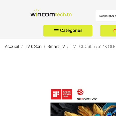
Catégories

C
Accueil
TV & Son
Smart TV
TV TCL C655 75" 4K QL