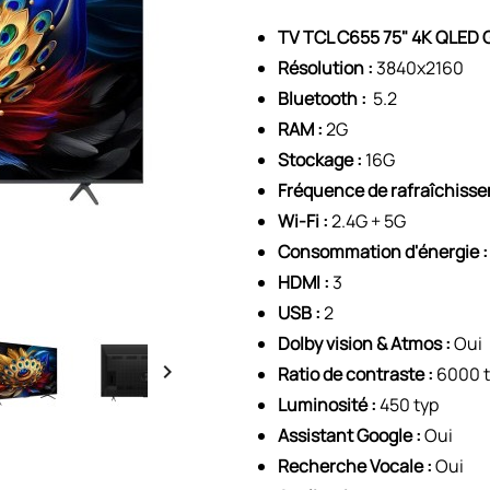
TV TCL C655 75" 4K QLED 
Résolution :
3840x2160
Bluetooth :
5.2
RAM :
2G
Stockage :
16G
Fréquence de rafraîchisse
Wi-Fi :
2.4G + 5G
Consommation d'énergie :
HDMI :
3
USB :
2
Dolby vision & Atmos :
Oui

Ratio de contraste :
6000 t
Luminosité :
450 typ
Assistant Google :
Oui
Recherche Vocale :
Oui