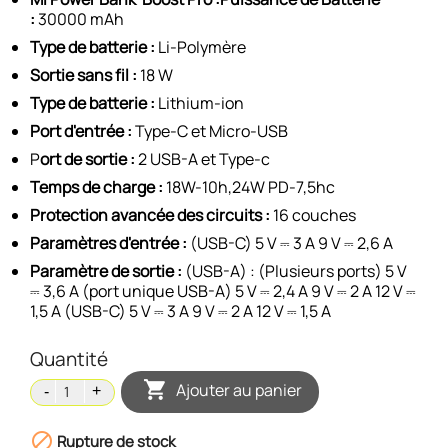
:
30000 mAh
Type de batterie :
Li-Polymère
Sortie sans fil :
18 W
Type de batterie :
Lithium-ion
Port d'entrée :
Type-C et Micro-USB
P
ort de sortie :
2 USB-A et Type-c
Temps de charge :
18W-10h,24W PD-7,5hc
Protection avancée des circuits :
16 couches
Paramètres d'entrée :
(USB-C) 5 V ⎓ 3 A 9 V ⎓ 2,6 A
Paramètre de sortie :
(USB-A) : (Plusieurs ports) 5 V
⎓ 3,6 A (port unique USB-A) 5 V ⎓ 2,4 A 9 V ⎓ 2 A 12 V ⎓
1,5 A (USB-C) 5 V ⎓ 3 A 9 V ⎓ 2 A 12 V ⎓ 1,5 A
Quantité

Ajouter au panier

Rupture de stock