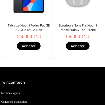
C
Tablette Xiaomi Redmi Pad SE
Écouteurs Sans Fils Xiaomi
8.7 4Go 128Go Noir
Redmi Buds 4 Lite - Blanc
419,000 TND
69,000 TND
Acheter
Acheter
wincomtech
Mentions légales
Conditions d'utilisation