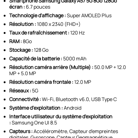
Smartphone Samsung Galaxy A57 5G 8Go 128Go
écran :
6.7 pouces
Technologie d'affichage :
Super AMOLED Plus
Résolution :
1080 x 2340 (FHD+)
Taux de rafraîchissement :
120 Hz
RAM :
8Go
Stockage :
128 Go
Capacité de la batterie :
5000 mAh
Résolution caméra arrière (Multiple) :
50.0 MP + 12.0
MP + 5.0 MP
Résolution caméra frontale :
12.0 MP
Réseaux :
5G
Connectivité :
Wi-Fi, Bluetooth v6.0, USB Type C
Système d’exploitation :
Android
Interface utilisateur du système d'exploitation
:
Samsung One UI 8.5
Capteurs :
Accéléromètre, Capteur d'empreintes
digitales, Gyroscope, Capteur Geomagnétique,