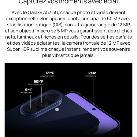
Capturez vos moments avec éclat
Avec le Galaxy A57 5G, chaque photo et vidéo devient
exceptionnelle. Son appareil photo principal de 50 MP avec
stabilisation optique (OIS), son ultra grand-angle de 12 MP
et son objectif macro de 5 MP vous garantissent des clichés
nets, lumineux et riches en détails. Pour des selfies parfaits
et des vidéos éclatantes, la caméra frontale de 12 MP avec
Super HDR sublime chaque instant, rendant vos souvenirs
plus vibrants que jamais.